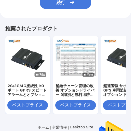
続行
推薦されたプロダクト
2G/3G/4G接続性 I/O
補給チェーン管理の改
超速警報 サポ
ポート GPRS スピード
善 オプションドライバ
GPS 車両追跡 SOS と
アラームとオプション
ーID識別と無料追跡ソ
オプション ド
のRFID付き車両追跡器
フトウェアのGPSトラ
ID 識別
ッカー
ベストプライス
ベストプライス
ベストプラ
Desktop Site
ホーム
企業情報