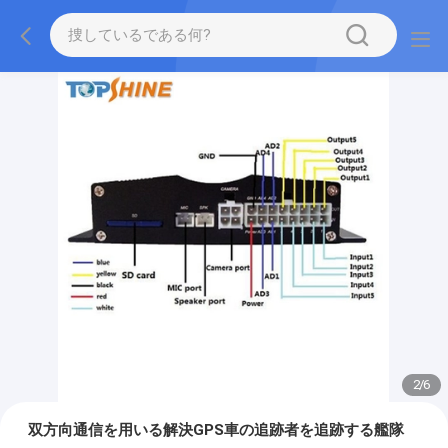
2
/
6
双方向通信を用いる解決GPS車の追跡者を追跡する艦隊