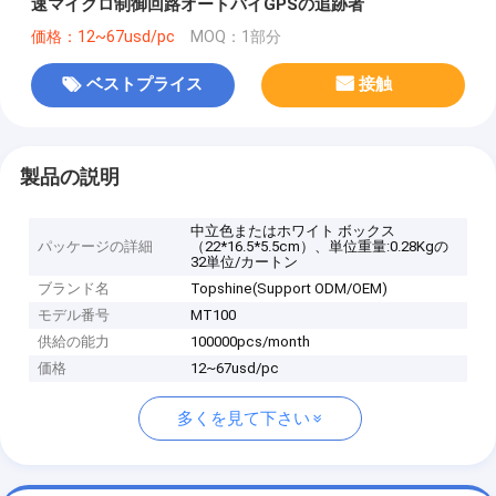
速マイクロ制御回路オートバイGPSの追跡者
価格：12~67usd/pc
MOQ：1部分
ベストプライス
接触
製品の説明
中立色またはホワイト ボックス
パッケージの詳細
（22*16.5*5.5cm）、単位重量:0.28Kgの
32単位/カートン
ブランド名
Topshine(Support ODM/OEM)
モデル番号
MT100
供給の能力
100000pcs/month
価格
12~67usd/pc
多くを見て下さい