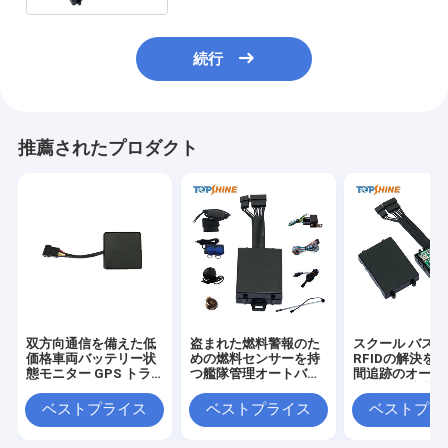
続行
推薦されたプロダクト
双方向通信を備えた低
盗まれた燃料警報のた
スクール バス
価格車両バッテリー状
めの燃料センサーを持
RFIDの解決を
態モニター GPS トラ
つ艦隊管理オートバイ
間追跡のオート
ッカー
GPSの追跡者
GPSの追跡者
ベストプライス
ベストプライス
ベストプラ