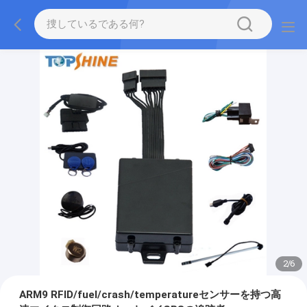
2
/
6
ARM9 RFID/fuel/crash/temperatureセンサーを持つ高