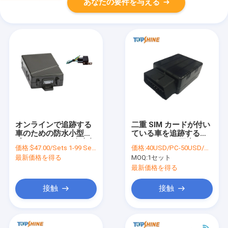
あなたの要件を与える
オンラインで追跡する
二重 SIM カードが付い
車のための防水小型敏
ている車を追跡する
感なOBD GPSの追跡者
OBDII GPS を再生し、
価格:
$47.00/Sets 1-99 Sets
価格:
40USD/PC-50USD/PC
差し込みます
最新価格を得る
MOQ:
1セット
最新価格を得る
接触
接触