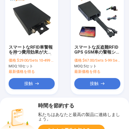
スマートなRFID車警報
スマートな反盗難RFID
を持つ費用効果が大き
GPS GSM車の警報シス
い車のトラック バス車
テム車の追跡者
価格:
$29.00/Sets 10-499 Sets
価格:
$67.00/Sets 5-99 Sets
GPSの追跡者は運転者
MOQ:
10セット
MOQ:
5セット
IDを識別する
最新価格を得る
最新価格を得る
接触
接触
時間を節約する
私たちはあなたと最高の製品に連絡しまし
ょう。