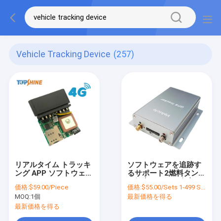
Vehicle Tracking Device
(257)
リアルタイム トラッキ
ソフトウェアを追跡す
ング APP ソフトウェア
るサポート2燃料タンク
4G OBD トラッカーを
の衝突センサー自由な
価格:
$59.00/Piece
価格:
$55.00/Sets 1-499 Sets
使用した 162dBm GPS
GPSを持つ車GPSの追
MOQ:
1個
最新価格を得る
カー トラッキング
跡者
最新価格を得る