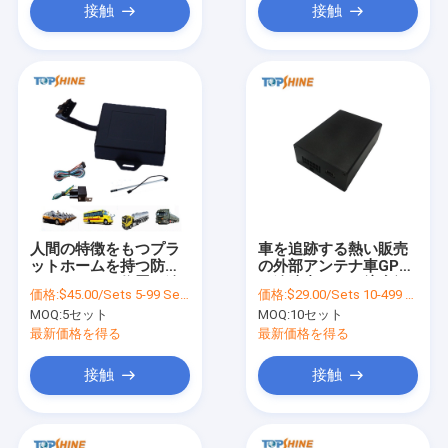
接触
接触
人間の特徴をもつプラ
車を追跡する熱い販売
ットホームを持つ防水
の外部アンテナ車GPS
オートバイの位置の追
の追跡者SOSの注意深
価格:
$45.00/Sets 5-99 Sets
価格:
$29.00/Sets 10-499 Sets
跡者車4G GPSの追跡者
い盗聴
MOQ:
5セット
MOQ:
10セット
最新価格を得る
最新価格を得る
接触
接触