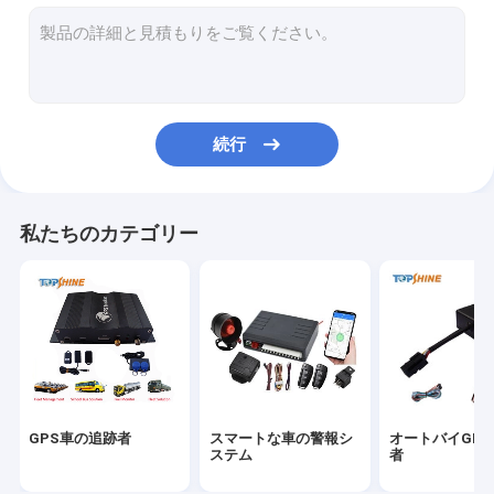
プラットホームを追跡するGPS
4G GPSの追跡者
SIMカードGPS追跡者
続行
GPSの追跡者の付属品
電気バイクの速度計
私たちのカテゴリー
GPS追跡装置
GPS車両追跡
GPSカートラッキング
Ebike GPSの追跡者
GPS車の追跡者
スマートな車の警報シ
オートバイGP
電気バイクのコントローラー
ステム
者