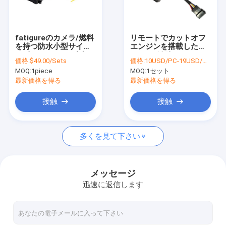
わたしたち に つい て
工場 ツアー
fatigureのカメラ/燃料
リモートでカットオフ
を持つ防水小型サイズ
エンジンを搭載したミ
品質管理
4G車/オートバイ内部
ニ GPS 追跡 GPS トラ
価格:
$49.00/Sets
価格:
10USD/PC-19USD/PC
GPSの追跡者
ッカー車
MOQ:
1piece
MOQ:
1セット
連絡 ください
最新価格を得る
最新価格を得る
ニュース
接触
接触
引金 を 求め て ください
多くを見て下さい
GPS車の追跡者
メッセージ
迅速に返信します
スマートな車の警報システム
オートバイGPSの追跡者