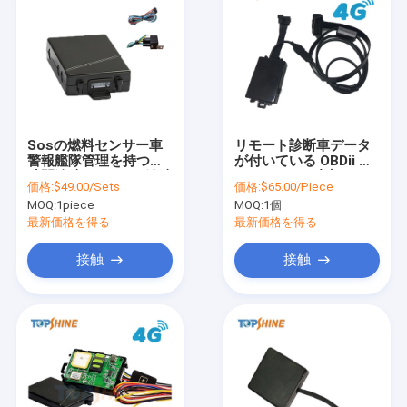
Sosの燃料センサー車
リモート診断車データ
警報艦隊管理を持つ実
が付いている OBDii コ
時間追跡4G GPSの追跡
ネクター 4G 内部 GPS
価格:
$49.00/Sets
価格:
$65.00/Piece
者
の追跡者をバスできま
MOQ:
1piece
MOQ:
1個
す
最新価格を得る
最新価格を得る
接触
接触
家へ
製品
ビデオ