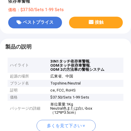
依存車警報
価格：$37.50/Sets 1-99 Sets
ベストプライス
接触
製品の説明
,
3IN1タッチ依存車警報
ハイライト
,
ODMタッチ依存車警報
ODM 2の方法車の警報システム
起源の場所
広東省、中国
ブランド名
Topshine/Neutral
証明
ce, FCC, RoHS
価格
$37.50/Sets 1-99 Sets
単位重量:1Kg
パッケージの詳細
Neutral色または白いbox
（12*8*3.5cm）
多くを見て下さい