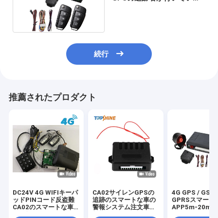
タッチ依存車警報
続行
推薦されたプロダクト
DC24V 4G WIFIキーパ
CA02サイレンGPSの
4G GPS / GSM 
ッドPINコード反盗難
追跡のスマートな車の
GPRSスマート
CA02のスマートな車
警報システム注文車警
APP5m-20m
の警報システム
報
2ウェイオート