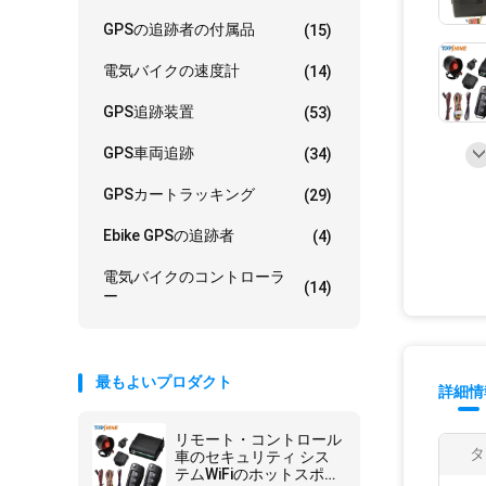
GPSの追跡者の付属品
(15)
電気バイクの速度計
(14)
GPS追跡装置
(53)
GPS車両追跡
(34)
GPSカートラッキング
(29)
Ebike GPSの追跡者
(4)
電気バイクのコントローラ
(14)
ー
最もよいプロダクト
詳細情
リモート・コントロール
タ
車のセキュリティ シス
テムWiFiのホットスポッ