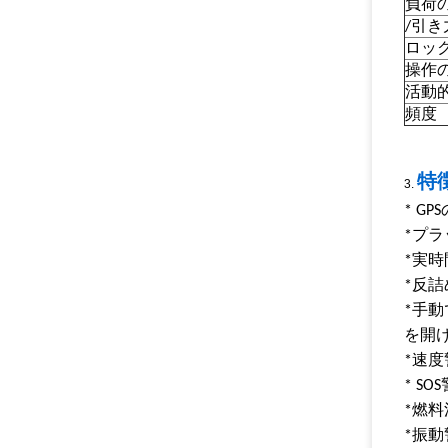
負荷
/引
ロッ
操作
活動
頻度
特徴
3.
* G
*プラ
*実
*反
*手動
を開
*速度
* S
*燃
*振