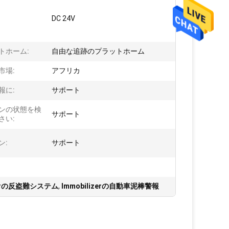
DC 24V
トホーム:
自由な追跡のプラットホーム
市場:
アフリカ
報に:
サポート
ンの状態を検
サポート
さい:
ン:
サポート
izerの反盗難システム
,
Immobilizerの自動車泥棒警報