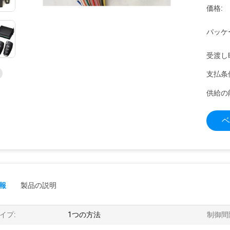
価格:
パッケ
受渡し
支払条
供給の
ベ
報
製品の説明
イプ:
1つの方法
制御間