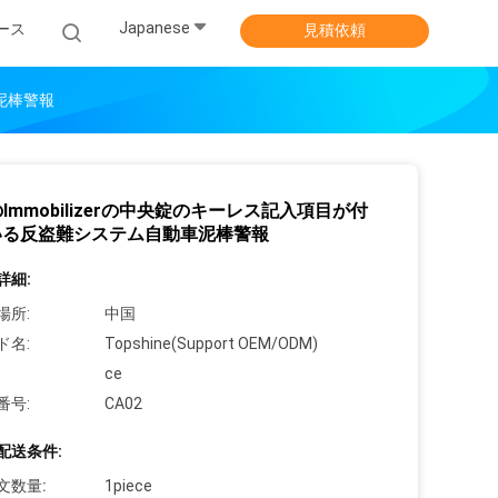
Japanese
ース
見積依頼
車泥棒警報
のImmobilizerの中央錠のキーレス記入項目が付
いる反盗難システム自動車泥棒警報
詳細:
場所:
中国
ド名:
Topshine(Support OEM/ODM)
ce
番号:
CA02
配送条件:
文数量:
1piece