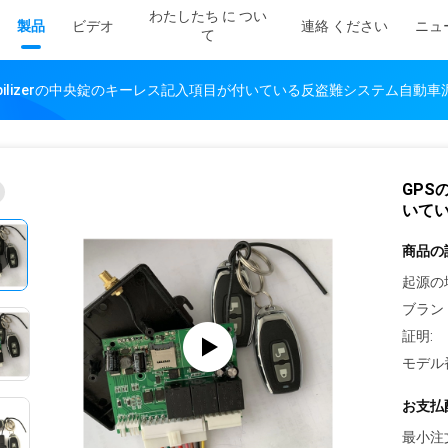
わたしたち に つい
製品
ビデオ
連絡 ください
ニュ
て
mobilizerの中央錠のキーレス記入項目が付いている反盗難システム自動
GPS
いて
商品の
起源の
ブラン
証明:
モデル
お支払
最小注