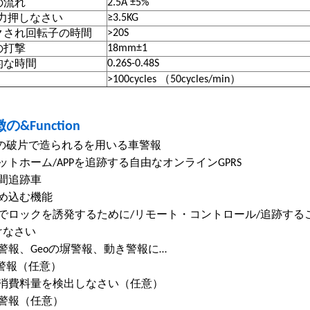
2.5A ±5%
の流れ
≥3.5KG
き力押しなさい
>20S
クされ回転子の時間
18mm±1
の打撃
0.26S-0.48S
的な時間
>100cycles （50cycles/min）
の&Function
PSの破片で造られるを用いる車警報
ットホーム/APPを追跡する自由なオンラインGPRS
時間追跡車
詰め込む機能
でロックを誘発するために/リモート・コントロール/追跡すること
けなさい
警報、Geoの塀警報、動き警報に…
OS警報（任意）
料消費料量を検出しなさい（任意）
動警報（任意）