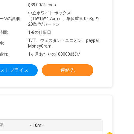
$39.00/Pieces
中立ホワイト ボックス
ージの詳細:
（15*16*4.7cm）、単位重量:0.6Kgの
20単位/カートン
時間:
1-8の仕事日
T/T、ウェスタン・ユニオン、paypal
件:
MoneyGram
能力:
1ヶ月あたりの100000部分/
ストプライス
連絡先
隔:
<10m>