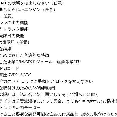
/ACCの状態を検出しなさい（任意）
隔断ち切られたエンジン（任意）
聴（任意）
イレンの出力機能
いたトランク機能
向光熱出力機能
EDの表示燈（任意）
な銅線
のために適した普遍的な特徴
した企業GSM/GPSモジュール、産業等級CPU
IMEIコード
圧:9VDC -24VDC
央錠力のドア ロックに手動ドア ロックを変えなさい
な取付けのための360°回転頭部
線の設計は、込み合い防止固定してそして滑らかに働く
ラインは超音波溶接によって完全、とてもdust-tightおよび防
いトルク強い力モーター
付けること容易な調節可能な位置の付属品と…柔軟に取付けるた