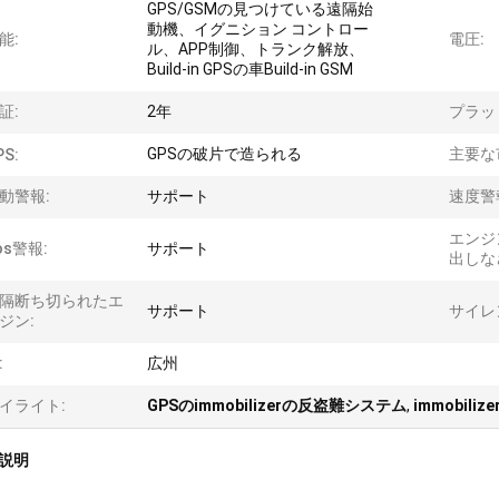
GPS/GSMの見つけている遠隔始
動機、イグニション コントロー
能:
電圧:
ル、APP制御、トランク解放、
Build-in GPSの車Build-in GSM
証:
2年
プラッ
GPSの破片で造られる
主要な
PS:
動警報:
サポート
速度警
エンジ
os警報:
サポート
出しな
隔断ち切られたエ
サポート
サイレ
ジン:
:
広州
イライト:
GPSのimmobilizerの反盗難システム
,
immobil
説明