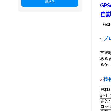
連絡先
GP
自
（保証
プ
1.
車警
あるま
るか、
技
2.
貝材
評価
静的
ロッ