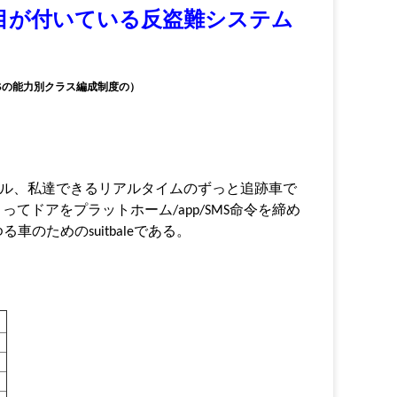
記入項目が付いている反盗難システム
GPSの能力別クラス編成制度の）
ュール、私達できるリアルタイムのずっと追跡車で
てドアをプラットホーム/app/SMS命令を締め
ためのsuitbaleである。