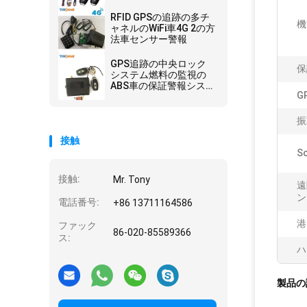
ト4G GPSの追跡者の反
盗難警報
RFID GPSの追跡の多チ
機
ャネルのWiFi車4G 2の方
法車センサー警報
GPS追跡の中央ロック
保
システム燃料の監視の
ABS車の保証警報システ
G
ム
振
接触
S
接触:
Mr. Tony
遠
ン
電話番号:
+86 13711164586
港
ファック
86-020-85589366
ス:
ハ
製品の