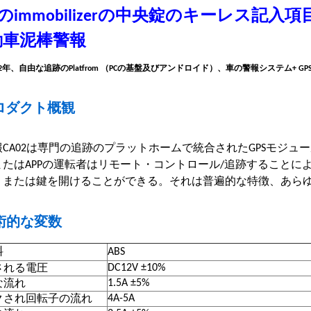
Sのimmobilizerの中央錠のキーレス
動車泥棒警報
2年、自由な追跡のPlatfrom （PCの基盤及びアンドロイド）、車の警報システム+ 
ロダクト概観
報CA02は専門の追跡のプラットホームで統合されたGPSモジ
たはAPPの運転者はリモート・コントロール/追跡することによっ
または鍵を開けることができる。それは普遍的な特徴、あらゆる車の
術的な変数
料
ABS
DC12V ±10%
される電圧
1.5A ±5%
な流れ
4A-5A
クされ回転子の流れ