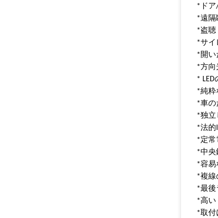
*ドア
*遠
*盗
*サ
*開
*方
* L
*純粋
*車
*独立
*法的
*定常電
*中
*容易
*複
*最後
*高
*取