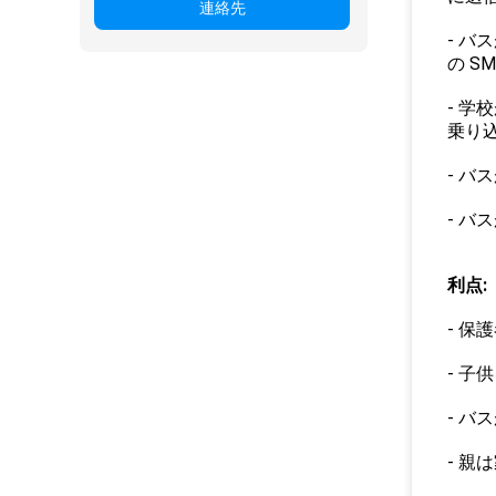
連絡先
- 
の S
- 
乗り込
- バ
- バ
利点:
- 
- 
- 
- 