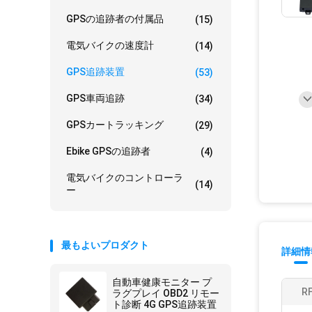
GPSの追跡者の付属品
(15)
電気バイクの速度計
(14)
GPS追跡装置
(53)
GPS車両追跡
(34)
GPSカートラッキング
(29)
Ebike GPSの追跡者
(4)
電気バイクのコントローラ
(14)
ー
最もよいプロダクト
詳細情
自動車健康モニター プ
RF
ラグプレイ OBD2 リモー
ト診断 4G GPS追跡装置