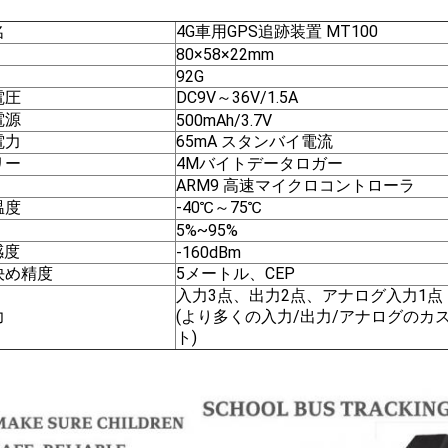
名
4G車用GPS追跡装置 MT100
80×58×22mm
92G
電圧
DC9V～36V/1.5A
電源
500mAh/3.7V
電力
65mA スタンバイ電流
リー
4Mバイトデータロガー
ARM9 高速マイクロコントローラ
温度
-40℃～75℃
5%~95%
感度
-160dBm
決め精度
5メートル、CEP
入力3点、出力2点、アナログ入力1点
力
(より多くの入力/出力/アナログのカ
ト)