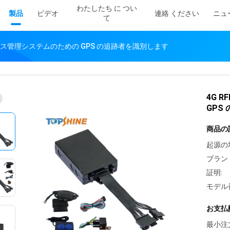
わたしたち に つい
製品
ビデオ
連絡 ください
ニュ
て
ル バス管理システムのための GPS の追跡者を識別します
4G 
GPS
商品の
起源の
ブラン
証明:
モデル
お支払
最小注