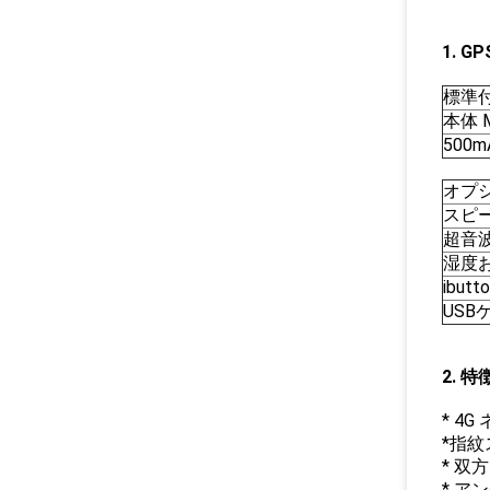
1. 
標準
本体 M
500
オプ
スピ
超音
湿度
ibut
USB
2. 
* 4
*指
* 双
* アン