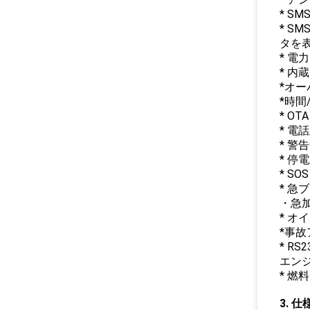
* S
* S
タを
* 電
* 内
*オ
*時間
* OT
* 電
* 警
* 停
* S
* 急
・急
* オ
*事
* R
エンジ
* 燃
3. 仕