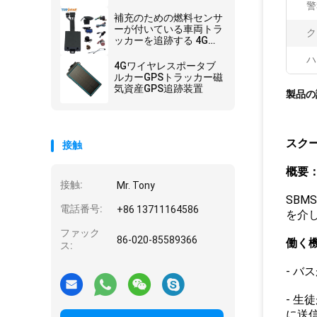
警
補充のための燃料センサ
ーが付いている車両トラ
ク
ッカーを追跡する 4G
LTE GPS 盗まれた燃料
ハ
の警告
4Gワイヤレスポータブ
ルカーGPSトラッカー磁
気資産GPS追跡装置
製品の
スク
接触
概要
接触:
Mr. Tony
SB
電話番号:
+86 13711164586
を介
ファック
86-020-85589366
働く機
ス:
- 
- 
に送