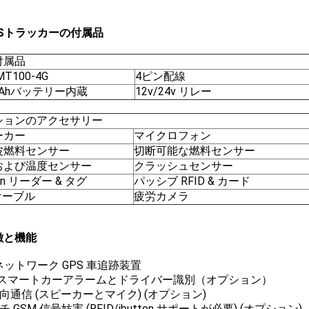
GPSトラッカーの付属品
付属品
T100-4G
4ピン配線
mAhバッテリー内蔵
12v/24v リレー
ションのアクセサリー
ーカー
マイクロフォン
波燃料センサー
切断可能な燃料センサー
および温度センサー
クラッシュセンサー
ton リーダー & タグ
パッシブ RFID & カード
ケーブル
疲労カメラ
特徴と機能
G ネットワーク GPS 車追跡装置
紋スマートカーアラームとドライバー識別（オプション）
方向通信 (スピーカーとマイク) (オプション)
チ GSM 信号妨害 (RFID/ibutton サポートが必要) (オプション)