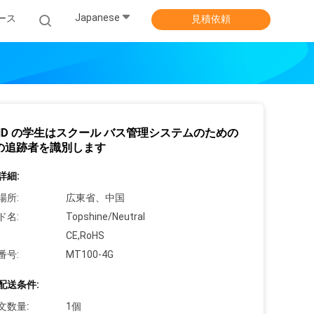
Japanese
ース
見積依頼
RFID の学生はスクール バス管理システムのための
 の追跡者を識別します
詳細:
場所:
広東省、中国
ド名:
Topshine/Neutral
CE,RoHS
番号:
MT100-4G
配送条件:
文数量:
1個