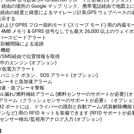
MS 経由の場所の Google マップ リンク。携帯電話経由で地
MS経由の経度と緯度によるマイレージ計算;GPS ウェブベース
表示する
力および GPRS フロー節約モード (スリープ モード) 用の内蔵
蔵 4MB メモリ & GPRS 信号なしでも最大 26,000 以上のウ
ーバースピードアラート
/距離間隔による追跡
A 機能
話/SMS経由で位置情報を取得
告中のエンジン (オプション)
電/低電力アラート
OS パニック ボタン、SOS アラート (オプション)
ブレーキと急加速アラーム
加速・急ブレーキ警報
イル漏れ/燃料補給アラーム (燃料センサーのサポートが必要) (オ
故アラーム（クラッシュセンサーのサポートが必要）（オプショ
S232 ポートには、ドライバーの識別と自動アーム/武装解除機
ンなど) 用の RFID キットを装備できます (RFID サポートが必要
料センサー検出/監視用アナログ入力 (オプション)
様