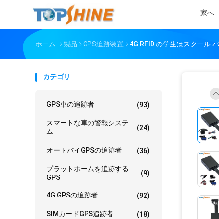
家へ
ホーム
製品
GPS追跡装置
4G RFID の学生はスクー
カテゴリ
GPS車の追跡者
(93)
スマートな車の警報システ
(24)
ム
オートバイGPSの追跡者
(36)
プラットホームを追跡する
(9)
GPS
4G GPSの追跡者
(92)
SIMカードGPS追跡者
(18)