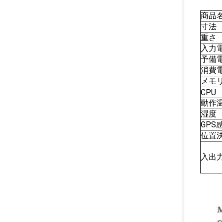
商品
寸法
重さ
入力
予備
消費
メモ
CPU
動作
湿度
GPS
位置
入出