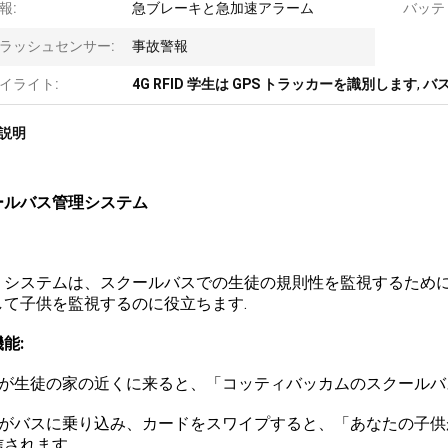
報:
急ブレーキと急加速アラーム
バッテ
ラッシュセンサー:
事故警報
イライト:
4G RFID 学生は GPS トラッカーを識別します
,
バス
説明
ールバス管理システム
：
MS システムは、スクールバスでの生徒の規則性を監視するために
して子供を監視するのに役立ちます.
能:
バスが生徒の家の近くに来ると、「コッティバッカムのスクールバス
生徒がバスに乗り込み、カードをスワイプすると、「あなたの子供
信されます。