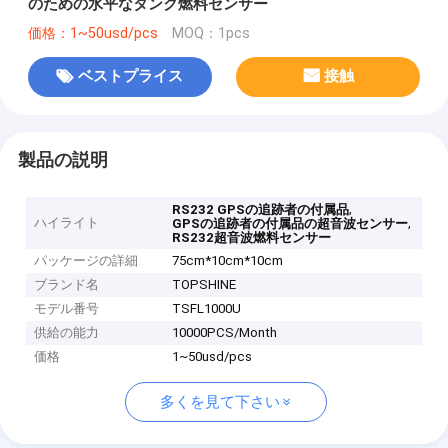
のための水平なタンク燃料センサー
価格：1~50usd/pcs
MOQ：1pcs
ベストプライス
接触
製品の説明
,
RS232 GPSの追跡者の付属品
ハイライト
,
GPSの追跡者の付属品の超音波センサー
RS232超音波燃料センサー
パッケージの詳細
75cm*10cm*10cm
ブランド名
TOPSHINE
モデル番号
TSFL1000U
供給の能力
10000PCS/Month
価格
1~50usd/pcs
多くを見て下さい