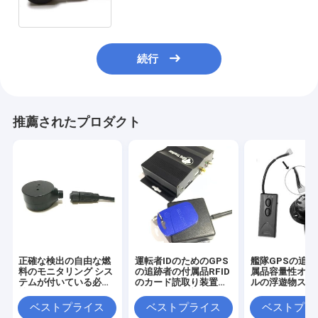
続行
推薦されたプロダクト
正確な検出の自由な燃
運転者IDのためのGPS
艦隊GPSの追
料のモニタリング シス
の追跡者の付属品RFID
属品容量性オイ
テムが付いている必要
のカード読取り装置は
ルの浮遊物スイ
性のドリルのタンカー
RFID125Kを識別する
ンサー
の超音波燃料センサー
ベストプライス
ベストプライス
ベストプラ
無し