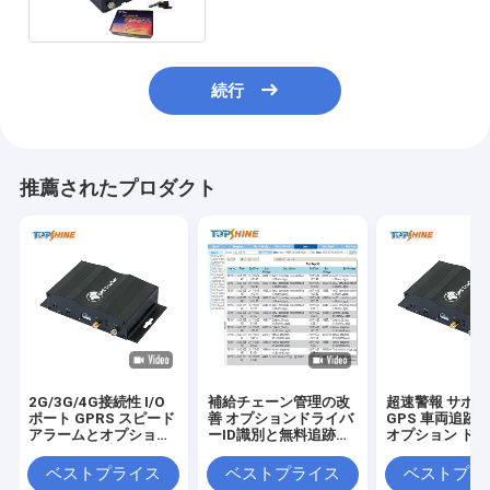
続行
推薦されたプロダクト
2G/3G/4G接続性 I/O
補給チェーン管理の改
超速警報 サポ
ポート GPRS スピード
善 オプションドライバ
GPS 車両追跡 SOS と
アラームとオプション
ーID識別と無料追跡ソ
オプション ド
のRFID付き車両追跡器
フトウェアのGPSトラ
ID 識別
ッカー
ベストプライス
ベストプライス
ベストプラ