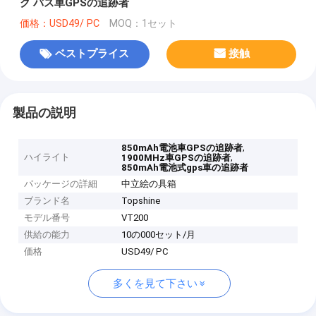
ク バス車GPSの追跡者
価格：USD49/ PC
MOQ：1セット
ベストプライス
接触
製品の説明
,
850mAh電池車GPSの追跡者
ハイライト
,
1900MHz車GPSの追跡者
850mAh電池式gps車の追跡者
パッケージの詳細
中立絵の具箱
ブランド名
Topshine
モデル番号
VT200
供給の能力
10の000セット/月
価格
USD49/ PC
多くを見て下さい