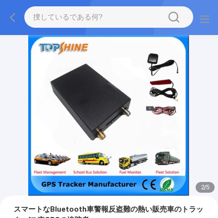
2
/
5
スマートなBluetooth車警報反盗難の熱い販売車のトラッ