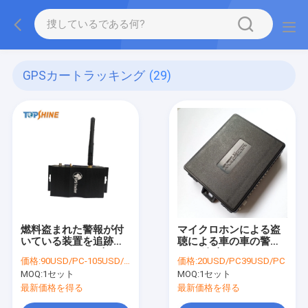
GPSカートラッキング
(29)
燃料盗まれた警報が付
マイクロホンによる盗
いている装置を追跡す
聴による車の車の警報
る 4G WIFI GPS 車
GPS 追跡
価格:
90USD/PC-105USD/PC
価格:
20USD/PC39USD/PC
MOQ:
1セット
MOQ:
1セット
最新価格を得る
最新価格を得る