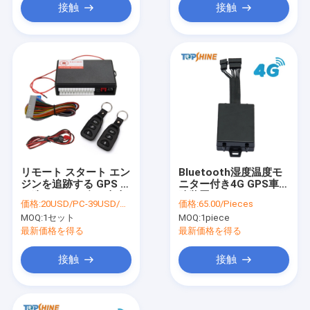
接触
接触
リモート スタート エン
Bluetooth湿度温度モ
ジンを追跡する GPS 車
ニター付き4G GPS車追
で造られる 1 台の車車
跡装置
価格:
20USD/PC-39USD/PC
価格:
65.00/Pieces
警報に付き 370MHz 2
MOQ:
1セット
MOQ:
1piece
台
最新価格を得る
最新価格を得る
接触
接触