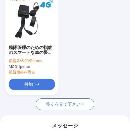
艦隊管理のための指紋
のスマートな車の警報
GPS 車の追跡
価格:
$65.00/Pieces
MOQ:
1piece
最新価格を得る
接触
多くを見て下さい
メッセージ